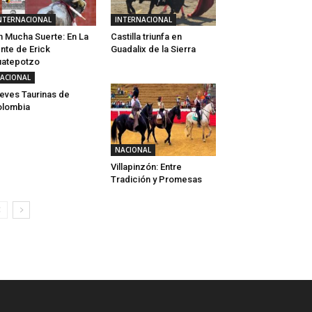
NTERNACIONAL
INTERNACIONAL
n Mucha Suerte: En La
Castilla triunfa en
nte de Erick
Guadalix de la Sierra
uatepotzo
ACIONAL
eves Taurinas de
olombia
NACIONAL
Villapinzón: Entre
Tradición y Promesas