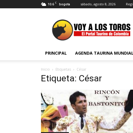
C
10.6
sábado, agosto 8, 2026
Regi
bogota
Voy
a
Los
Toros
PRINCIPAL
AGENDA TAURINA MUNDIA
Inicio
Etiquetas
César
Etiqueta: César