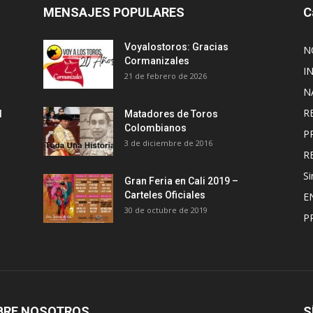
MENSAJES POPULARES
C
Voyalostoros: Gracias
N
Cormanizales
I
21 de febrero de 2026
N
R
l
Matadores de Toros
Colombianos
P
3 de diciembre de 2016
R
Si
Gran Feria en Cali 2019 –
Carteles Oficiales
E
30 de octubre de 2019
P
BRE NOSOTROS
S