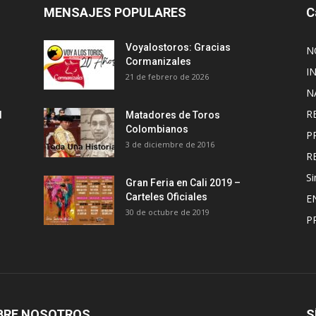
MENSAJES POPULARES
C
Voyalostoros: Gracias
N
Cormanizales
I
21 de febrero de 2026
N
R
l
Matadores de Toros
Colombianos
P
3 de diciembre de 2016
R
Si
Gran Feria en Cali 2019 –
Carteles Oficiales
E
30 de octubre de 2019
P
BRE NOSOTROS
S