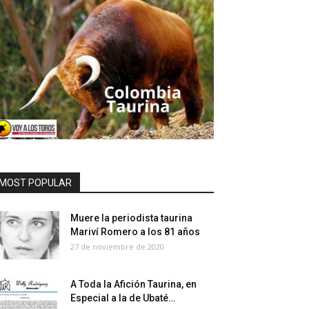
MOST POPULAR
Muere la periodista taurina
Mariví Romero a los 81 años
27 de noviembre de 2020
A Toda la Afición Taurina, en
Especial a la de Ubaté…