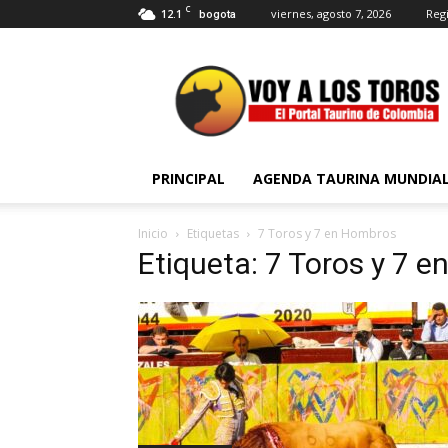
C
12.1
viernes, agosto 7, 2026
Regi
bogota
Voy
a
Los
Toros
PRINCIPAL
AGENDA TAURINA MUNDIA
Inicio
Etiquetas
7 Toros y 7 en Hombros
Etiqueta: 7 Toros y 7 