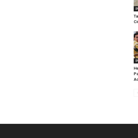
I
Ta
Ci
I
He
Pa
Ac