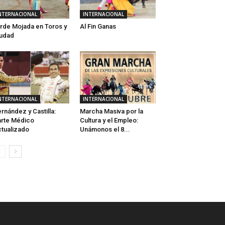
NTERNACIONAL
INTERNACIONAL
rde Mojada en Toros y
Al Fin Ganas
udad
NTERNACIONAL
INTERNACIONAL
rnández y Castilla:
Marcha Masiva por la
rte Médico
Cultura y el Empleo:
tualizado
Unámonos el 8...