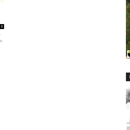
0
e
co