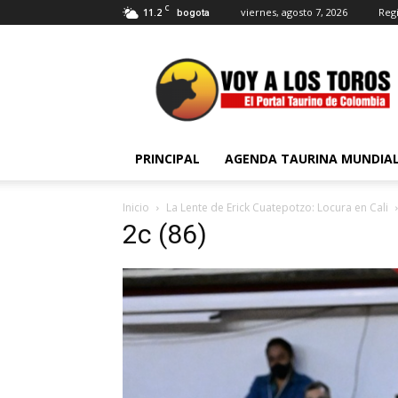
C
11.2
viernes, agosto 7, 2026
Regi
bogota
Voy
a
Los
Toros
PRINCIPAL
AGENDA TAURINA MUNDIA
Inicio
La Lente de Erick Cuatepotzo: Locura en Cali
2c (86)