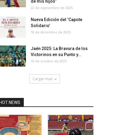
de mis hijos”
22 de septiembre de 2025
Nueva Edición del ‘Capote
Solidario’
18 de diciembre de 2025
Jaén 2025: La Bravura de los
Victorinos en su Punto y...
19 de octubre de 2025
Cargar mas
HOT NEWS