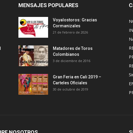
MENSAJES POPULARES
C
Voyalostoros: Gracias
N
Cormanizales
I
21 de febrero de 2026
N
R
l
Matadores de Toros
Colombianos
P
3 de diciembre de 2016
R
Si
Gran Feria en Cali 2019 –
Carteles Oficiales
E
30 de octubre de 2019
P
BRE NOSOTROS
S