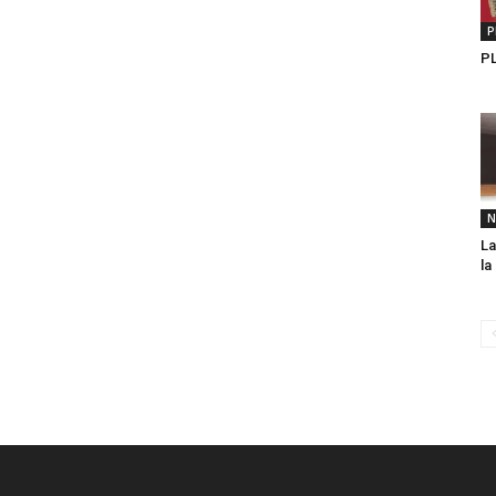
P
P
N
La
la