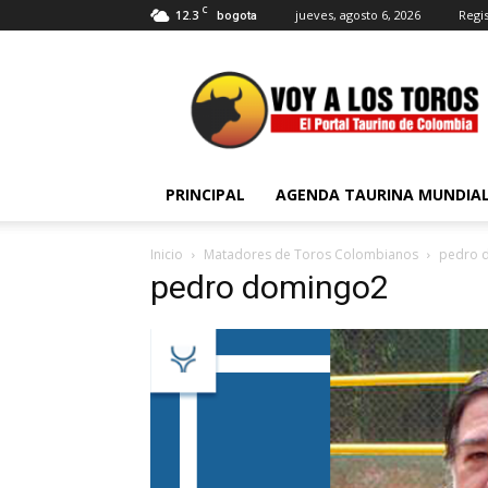
C
12.3
jueves, agosto 6, 2026
Regis
bogota
Voy
a
Los
Toros
PRINCIPAL
AGENDA TAURINA MUNDIA
Inicio
Matadores de Toros Colombianos
pedro 
pedro domingo2