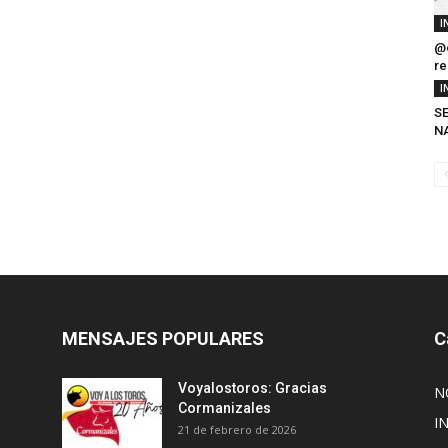
I
@o
re
I
SE
N
MENSAJES POPULARES
C
Voyalostoros: Gracias
N
Cormanizales
I
21 de febrero de 2026