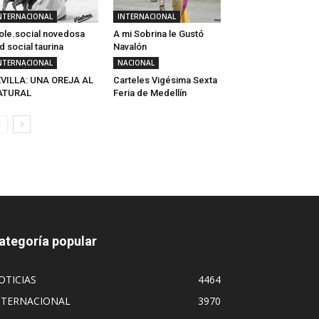
NTERNACIONAL
INTERNACIONAL
le.social novedosa
A mi Sobrina le Gustó
d social taurina
Navalón
NTERNACIONAL
NACIONAL
VILLA: UNA OREJA AL
Carteles Vigésima Sexta
ATURAL
Feria de Medellín
ategoría popular
OTICIAS
4464
NTERNACIONAL
3970