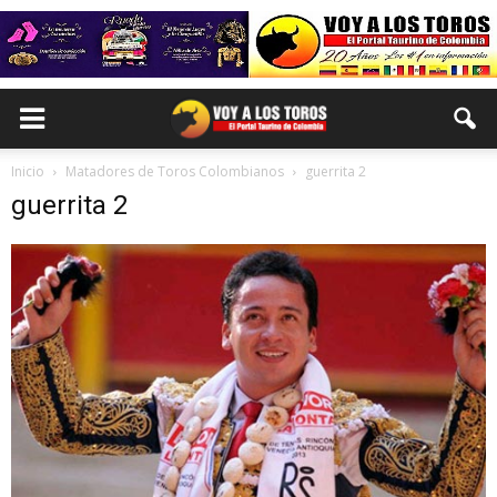
Inicio
Matadores de Toros Colombianos
guerrita 2
guerrita 2