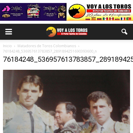
Inicio
Matadores de Toros Colombianos
76184248_536957613783857_2891894251690393600_n
76184248_536957613783857_28918942