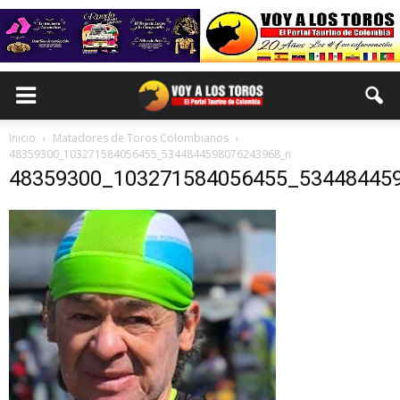
Inicio
Matadores de Toros Colombianos
48359300_103271584056455_5344844598076243968_n
48359300_103271584056455_53448445