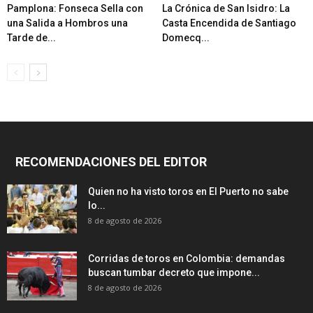
Pamplona: Fonseca Sella con
La Crónica de San Isidro: La
una Salida a Hombros una
Casta Encendida de Santiago
Tarde de...
Domecq...
RECOMENDACIONES DEL EDITOR
Quien no ha visto toros en El Puerto no sabe
lo...
8 de agosto de 2026
Corridas de toros en Colombia: demandas
buscan tumbar decreto que impone...
8 de agosto de 2026