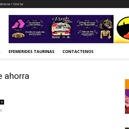
strarse / Unirse
L
EFEMERIDES TAURINAS
CONTACTENOS
e ahorra
0
a