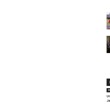
I
Un
Ja