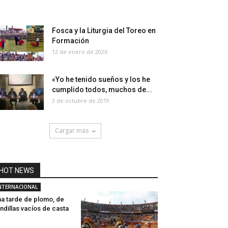
Fosca y la Liturgia del Toreo en
Formación
12 de enero de 2026
«Yo he tenido sueños y los he
cumplido todos, muchos de...
3 de octubre de 2019
Cargar mas
HOT NEWS
NTERNACIONAL
a tarde de plomo, de
ndillas vacíos de casta