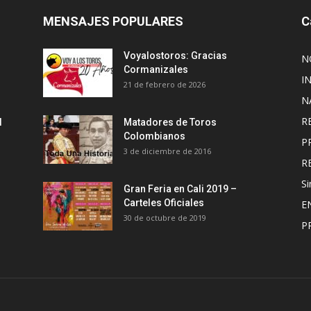
MENSAJES POPULARES
C
Voyalostoros: Gracias
N
Cormanizales
I
21 de febrero de 2026
N
R
l
Matadores de Toros
Colombianos
P
3 de diciembre de 2016
R
Si
Gran Feria en Cali 2019 –
Carteles Oficiales
E
30 de octubre de 2019
P