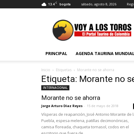
C
13.4
sábado, agosto 8, 2026
Regi
bogota
Voy
a
Los
Toros
PRINCIPAL
AGENDA TAURINA MUNDIA
Inicio
Etiquetas
Morante no se ahorra
Etiqueta: Morante no s
INTERNACIONAL
Morante no se ahorra
Jorge Arturo Díaz Reyes
-
15 de mayo de 2018
Vísperas de reaparición, José Antonio Morante de l
Puebla, espesa melena, patillas decimonónicas,
camisa floreada, chaqueta tornasol, codos en el
escritorio que fuera de...