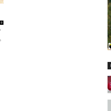
0
a
s