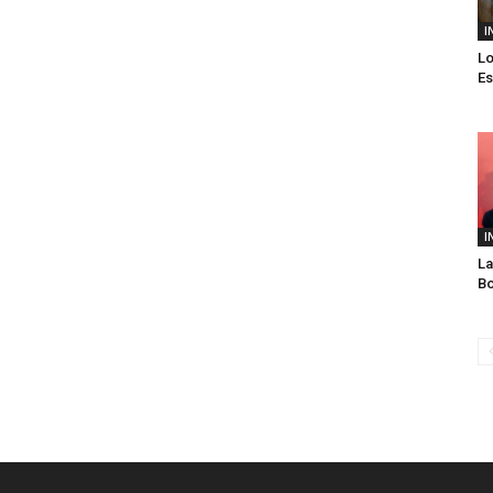
I
Lo
Es
I
La
Bo