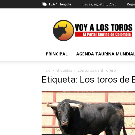
C
15.6
jueves, agosto 6, 2026
Regis
bogota
Voy
a
Los
Toros
PRINCIPAL
AGENDA TAURINA MUNDIA
Inicio
Etiquetas
Los toros de El Torero
Etiqueta: Los toros de 