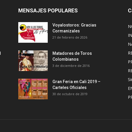
MENSAJES POPULARES
C
Voyalostoros: Gracias
N
Cormanizales
I
21 de febrero de 2026
N
R
l
Matadores de Toros
Colombianos
P
3 de diciembre de 2016
R
Si
Gran Feria en Cali 2019 –
Carteles Oficiales
E
30 de octubre de 2019
P