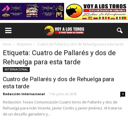
Inicio
Etiquetas
Cuatro de Pallarés y dos de Rehuelga para esta tarde
Etiqueta: Cuatro de Pallarés y dos de
Rehuelga para esta tarde
INTERNACIONAL
Cuatro de Pallarés y dos de Rehuelga para
esta tarde
Redacción Internacional
-
7 de junio de 2018
0
Redacción: Teseo Comunicación Cuatro toros de Pallarés y dos de
Rehuelga para Iván Vicente, Javier Cortés y Javier Jiménez. Al tratarse
de un desafío ganadero y...