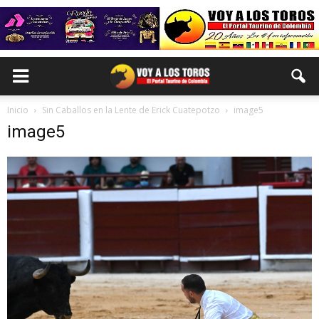
Inicio
Sin Caballos en la Lente de Erick Cuatepotzo
image5
image5