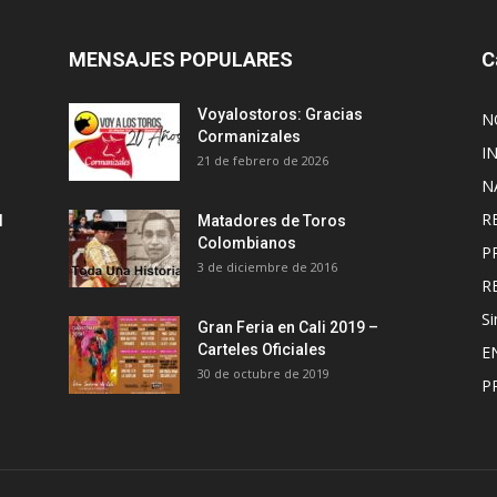
MENSAJES POPULARES
C
Voyalostoros: Gracias
N
Cormanizales
I
21 de febrero de 2026
N
R
l
Matadores de Toros
Colombianos
P
3 de diciembre de 2016
R
Si
Gran Feria en Cali 2019 –
Carteles Oficiales
E
30 de octubre de 2019
P