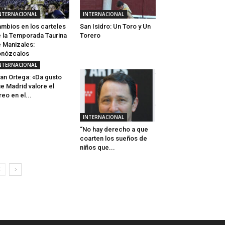
NTERNACIONAL
INTERNACIONAL
mbios en los carteles
San Isidro: Un Toro y Un
 la Temporada Taurina
Torero
 Manizales:
onózcalos
NTERNACIONAL
an Ortega: «Da gusto
e Madrid valore el
reo en el...
INTERNACIONAL
“No hay derecho a que
coarten los sueños de
niños que...