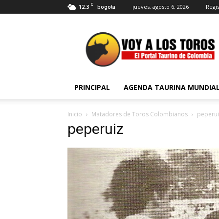
C
12.3
jueves, agosto 6, 2026
Regis
bogota
Voy
a
Los
Toros
PRINCIPAL
AGENDA TAURINA MUNDIA
Inicio
Matadores de Toros Colombianos
peperui
peperuiz