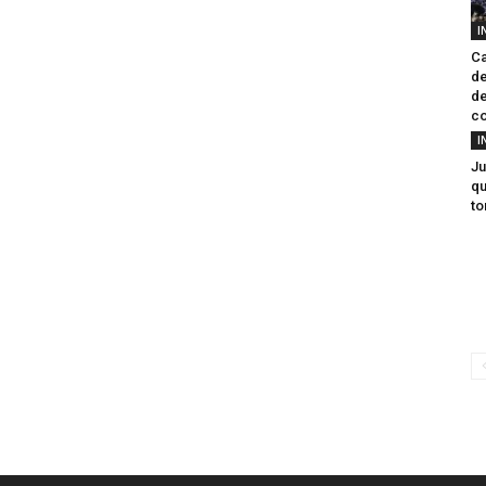
I
Ca
de
de
c
I
Ju
qu
to