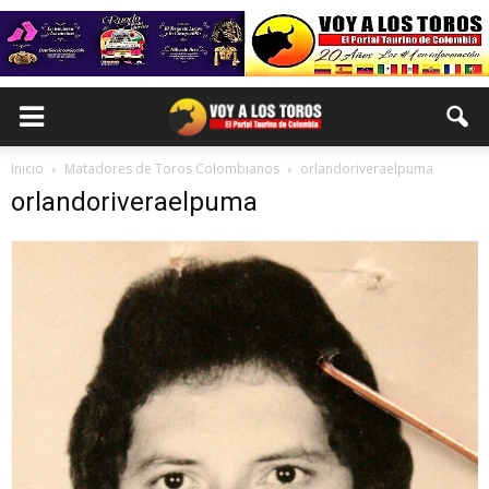
Inicio
Matadores de Toros Colombianos
orlandoriveraelpuma
orlandoriveraelpuma