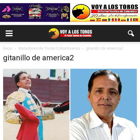
Inicio
Matadores de Toros Colombianos
gitanillo de america2
gitanillo de america2