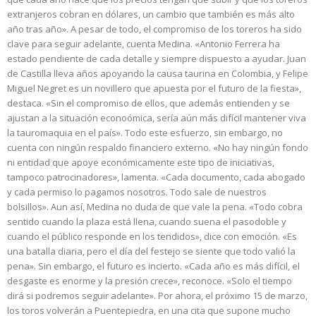
extranjeros cobran en dólares, un cambio que también es más alto
año tras año». A pesar de todo, el compromiso de los toreros ha sido
clave para seguir adelante, cuenta Medina. «Antonio Ferrera ha
estado pendiente de cada detalle y siempre dispuesto a ayudar. Juan
de Castilla lleva años apoyando la causa taurina en Colombia, y Felipe
Miguel Negret es un novillero que apuesta por el futuro de la fiesta»,
destaca. «Sin el compromiso de ellos, que además entienden y se
ajustan a la situación econoómica, sería aún más difícil mantener viva
la tauromaquia en el país». Todo este esfuerzo, sin embargo, no
cuenta con ningún respaldo financiero externo. «No hay ningún fondo
ni entidad que apoye económicamente este tipo de iniciativas,
tampoco patrocinadores», lamenta. «Cada documento, cada abogado
y cada permiso lo pagamos nosotros. Todo sale de nuestros
bolsillos». Aun así, Medina no duda de que vale la pena. «Todo cobra
sentido cuando la plaza está llena, cuando suena el pasodoble y
cuando el público responde en los tendidos», dice con emoción. «Es
una batalla diaria, pero el día del festejo se siente que todo valió la
pena». Sin embargo, el futuro es incierto. «Cada año es más difícil, el
desgaste es enorme y la presión crece», reconoce. «Solo el tiempo
dirá si podremos seguir adelante». Por ahora, el próximo 15 de marzo,
los toros volverán a Puentepiedra, en una cita que supone mucho