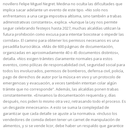
novillero Felipe Miguel Negret. Medina no oculta las dificultades que
implica sacar adelante un evento de este tipo. «No solo nos
enfrentamos a una carga impositiva altísima, sino también a trabas
administrativas constantes», explica. «Aunque la Ley nos permite
seguir celebrando festejos hasta 2027, muchas alcaldías utilizan la
futura prohibición como excusa para intentar boicotear o impedir las
corridas». El camino para obtener los permisos necesarios es una
pesadilla burocrática. «Más de 600 páginas de documentación,
organizadas en aproximadamente 40 o 45 documentos distintos»,
detalla. «Nos exigen trámites claramente normales para estos
eventos, como pólizas de responsabilidad civil, seguridad social para
todos los involucrados, permisos de bomberos, defensa civil, policía,
pago de derechos de autor por la música en vivo y un protocolo de
emergencias y evacuación, a veces también intentan colar algún
trámite que no corresponde”. Además, las alcaldías ponen trabas
constantemente. «Enviamos la documentación requerida y, días
después, nos piden lo mismo otra vez, retrasando todo el proceso. Es
un desgaste innecesario». A esto se suma la complejidad de
garantizar que cada detalle se ajuste a la normativa. «Incluso los
vendedores de comida deben tener un carnet de manipulación de
alimentos, y si se vende licor, debe haber un respaldo que garantice