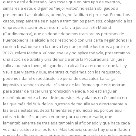
que no está adulterado. Son cosas que en otro tipo de eventos,
similares a este, o digamos ‘mejor vistos’, no están obligados a
presentar». Las alcaldías, además, no facilitan el proceso. En muchos
casos, simplemente se niegan a tramitar los permisos, obligando a los
empresarios taurinos a recurrir a la vía judicial. «En Madrid
(Cundinamarca), que es donde debemos tramitar los permisos de
Puentepiedra, la alcaldía nos respondió con una carta negándonos la
corrida basándose en la nueva Ley que prohíbe los toros a partir de
2027», relata Medina. «Como esa Ley no aplica todavía, presentamos
una acción de tutela y una denuncia ante la Procuraduría. Un juez
falló a nuestro favor, obligando a la alcaldía a reconocer que la Ley
916 sigue vigente y que, mientras cumplamos con los requisitos,
podemos dar el espectáculo, so pena de desacato». La carga
impositiva tampoco ayuda. «Es otra de las formas que encuentran
para tratar de hacer una ‘prohibición’ velada. Nos estrangulan
económicamente a base de impuestos. Hay plazas en Colombia en
las que más del 50% de los ingresos de taquilla van directamente a
las arcas estatales, departamentales y municipales, porque aquí
cobran todos. Es un peso enorme para un empresario, que
lamentablemente se traslada también al aficionado y que hace cada
vez más costoso ir a los toros. Más todavía cuando hay una inflación
que cada año hace que los precios tengan que subir y que los toreros