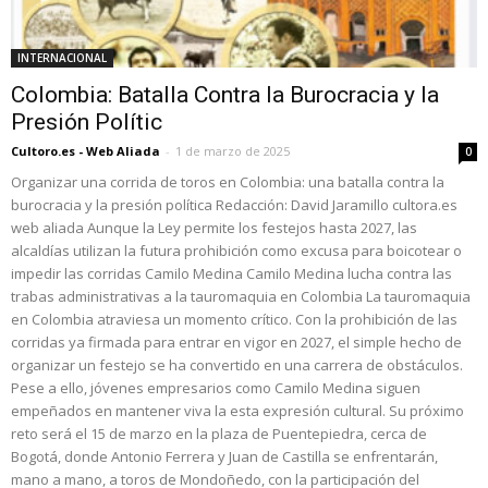
INTERNACIONAL
Colombia: Batalla Contra la Burocracia y la
Presión Polític
Cultoro.es - Web Aliada
-
1 de marzo de 2025
0
Organizar una corrida de toros en Colombia: una batalla contra la
burocracia y la presión política Redacción: David Jaramillo cultora.es
web aliada Aunque la Ley permite los festejos hasta 2027, las
alcaldías utilizan la futura prohibición como excusa para boicotear o
impedir las corridas Camilo Medina Camilo Medina lucha contra las
trabas administrativas a la tauromaquia en Colombia La tauromaquia
en Colombia atraviesa un momento crítico. Con la prohibición de las
corridas ya firmada para entrar en vigor en 2027, el simple hecho de
organizar un festejo se ha convertido en una carrera de obstáculos.
Pese a ello, jóvenes empresarios como Camilo Medina siguen
empeñados en mantener viva la esta expresión cultural. Su próximo
reto será el 15 de marzo en la plaza de Puentepiedra, cerca de
Bogotá, donde Antonio Ferrera y Juan de Castilla se enfrentarán,
mano a mano, a toros de Mondoñedo, con la participación del