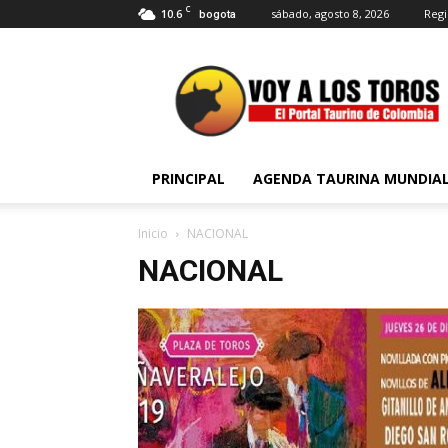
C
10.6
sábado, agosto 8, 2026
Regi
bogota
Voy
a
Los
Toros
PRINCIPAL
AGENDA TAURINA MUNDIA
Inicio
NACIONAL
NACIONAL