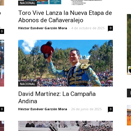
NACIONAL
o
Toro Vive Lanza la Nueva Etapa de
Abonos de Cañaveralejo
5
Héctor Esnéver Garzón Mora
-
4 de octubre de 2025
0
0
NACIONAL
David Martínez: La Campaña
Andina
Héctor Esnéver Garzón Mora
-
26 de junio de 2025
0
0