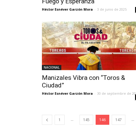
Fuego y Esperanza
Héctor Esnéver Garzón Mora
-
3 de junio de 2025
NACIONAL
Manizales Vibra con “Toros &
Ciudad”
Héctor Esnéver Garzón Mora
-
30 de septiembre de 20
...
...
1
145
146
147