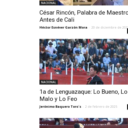
NACIONAL
César Rincón, Palabra de Maestr
Antes de Cali
Héctor Esnéver Garzón Mora
-
20 de diciembre de 202
NACIONAL
1a de Lenguazaque: Lo Bueno, Lo
Malo y Lo Feo
Jerónimo Baquero Toro´s
-
2 de febrero de 2025