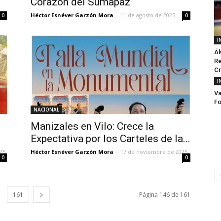
Corazón del Sumapaz
Héctor Esnéver Garzón Mora
-
11 de agosto de 2025
0
0
I
Ál
Re
Cr
I
Va
Fo
NACIONAL
Manizales en Vilo: Crece la
Expectativa por los Carteles de la...
25
Héctor Esnéver Garzón Mora
-
17 de noviembre de 2025
0
0
161
Página 146 de 161