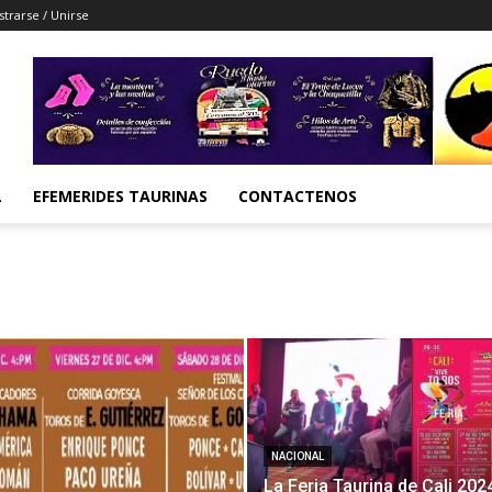
strarse / Unirse
L
EFEMERIDES TAURINAS
CONTACTENOS
NACIONAL
La Feria Taurina de Cali 202