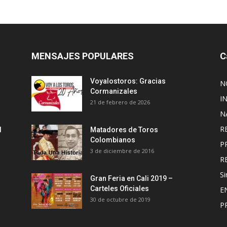
MENSAJES POPULARES
C
Voyalostoros: Gracias
N
Cormanizales
I
21 de febrero de 2026
N
R
l
Matadores de Toros
Colombianos
P
3 de diciembre de 2016
R
Si
Gran Feria en Cali 2019 –
Carteles Oficiales
E
30 de octubre de 2019
P